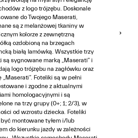
hodów z logo trójzębu. Doskonale
owane do Twojego Maserati,
ane są z melanżowej tkaniny w
icznym kolorze z zewnętrzną
ółką ozdobioną na brzegach
ncką białą lamówką. Wszystkie trzy
iki są sygnowane marką „Maserati” i
dają logo trójzębu na zagłówku oraz
„Maserati”. Foteliki są w pełni
estowane i zgodne z aktualnymi
riami homologacyjnymi i są
lone na trzy grupy (0+; 1; 2/3), w
ości od wzrostu dziecka. Foteliki
być montowane tyłem i/lub
em do kierunku jazdy w zależności
upy. Wszystkie samochody Maserati