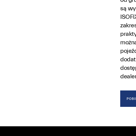
są wy
ISOFI
zakre
prakty
można
pojeźd
dodat
dostę
deale
POBI