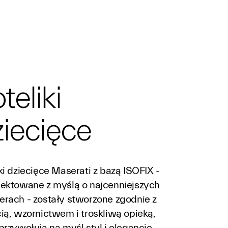
teliki
iecięce
ki dziecięce Maserati z bazą ISOFIX -
jektowane z myślą o najcenniejszych
erach - zostały stworzone zgodnie z
cią, wzornictwem i troskliwą opieką,
przywołują na myśl styl i elegancję