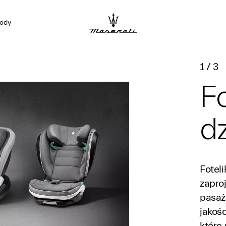
ody
1
/
3
Fo
dz
Foteli
zapro
pasaż
jakoś
które 