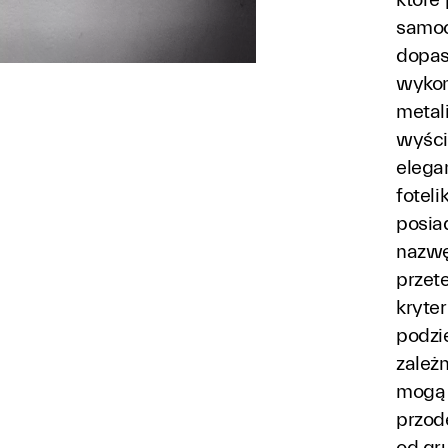
samoc
dopas
wykon
metal
wyści
elega
fotel
posia
nazwę 
przet
kryte
podzie
zależn
mogą 
przod
od gr