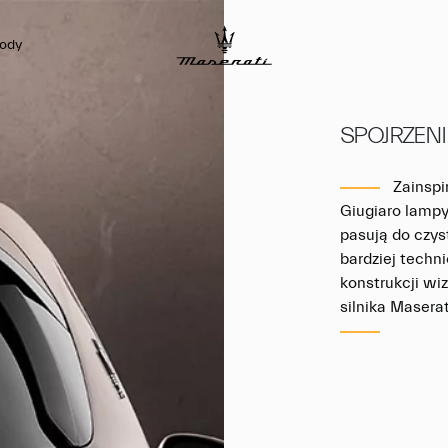
ody
SPOJRZENI
Zainsp
Giugiaro lampy
pasują do czyst
bardziej techn
konstrukcji wi
silnika Maserat