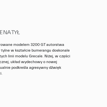
E NA TYŁ
irowane modelem 3200 GT autorstwa
 tylne w kształcie bumerangu doskonale
ych linii modelu Grecale. Niżej, w części
icznej, układ wydechowy o nowej
zualnie podkreśla agresywny dźwięk
i.