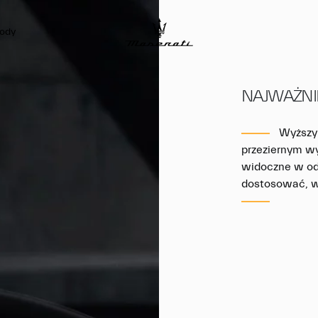
ody
NAJWAŻNI
Wyższy
przeziernym w
widoczne w o
dostosować, w