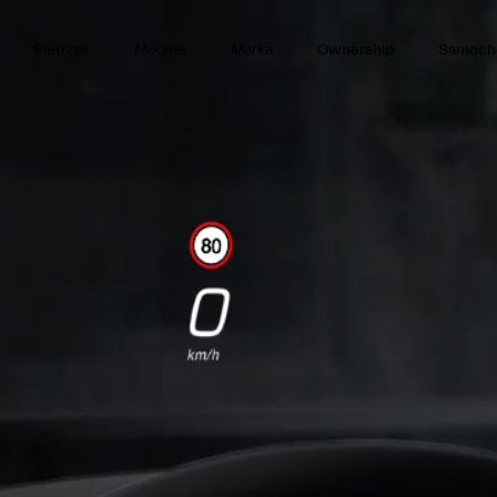
Pietrzak
Modele
Marka
Ownership
Samoch