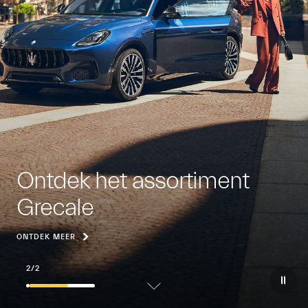
Ontdek het assortiment
Grecale
ONTDEK MEER
2
/
2