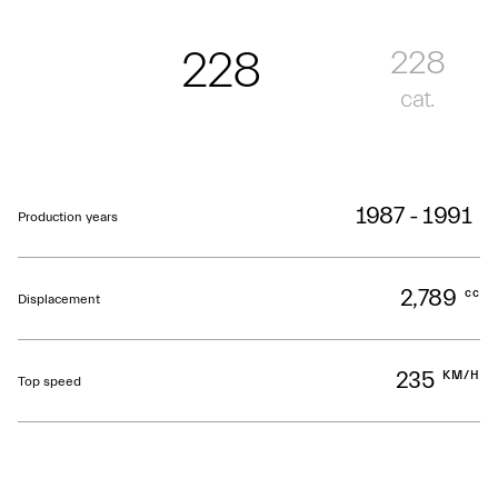
228
228
cat.
1987 - 1991
Production years
2,789
cc
Displacement
235
KM/H
Top speed