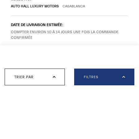
AUTO HALL LUXURY MOTORS
CASABLANCA
DATE DE LIVRAISON ESTIMÉE:
COMPTER ENVIRON 10 À 14 JOURS UNE FOIS LA COMMANDE
CONFIRMÉE
Filtres
DEMANDE DE RENSEIGNEMENTS
Recherchez un véhicule
TRIER PAR
FILTRES
TROUVEZ UN VÉHICULE AUTOUR DE VOUS
VOIR LES DÉTAILS
LOCALISATION
DISTANCE
France