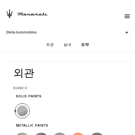
Stella Automobiles
Set up your Greca
외관
실내
요약
외관
외관
CURRENT
BIANCO
SELECTION
SOLID PAINTS
METALLIC PAINTS