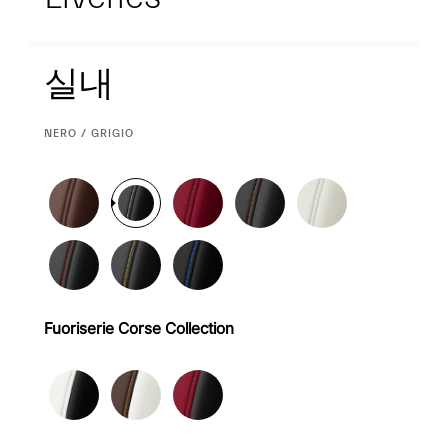
실내
실내
CURRENT
NERO / GRIGIO
SELECTION
Fuoriserie Corse Collection