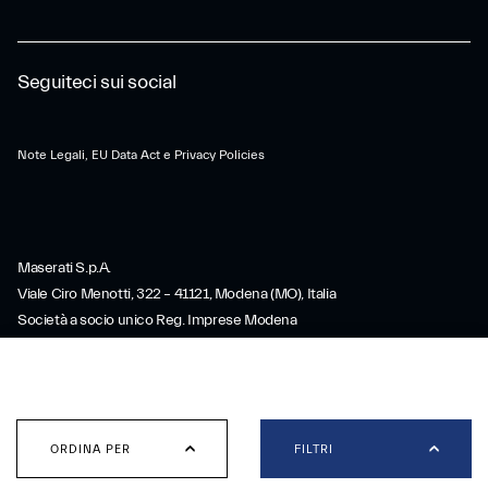
Seguiteci sui social
Note Legali, EU Data Act e Privacy Policies
Maserati S.p.A.
Viale Ciro Menotti, 322 – 41121, Modena (MO), Italia
Società a socio unico Reg. Imprese Modena
Cod. Fisc. e P.IVA: IT 08245890010
R.E.A. Modena 347990
Filtri
Capitale Sociale: 80.000.000 € i.v.
Direzione e coordinamento ex art. 2497 c.c.: Stellantis N.V.
Cerca la tua Maserati
ORDINA PER
FILTRI
maserati@pec.fcagroup.com
www.maserati.com
CERCA NELLA TUA ZONA LA MASERATI MASERATI