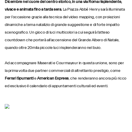
Dicembre nel cuore del centro storico, in una via Roma risplendente,
vivace e animata fino a tarda sera.
La Piazza Abbé Henry sarà illuminata
per l’occasione grazie alla tecnica del video mapping, con proiezioni
dinamiche a tema natalizio di grande suggestione e di forte impatto
scenografico. Un gioco di luci multicolori a cui seguirà l’atteso
countdown che porterà all’accensione del Grande Albero di Natale,
quando oltre 20mila piccole luci risplenderanno nel buio.
Ad accompagnare Maserati e Courmayeur in questa unione, sono per
la prima volta due partner commerciali di altrettanto prestigio, come
Ferrari Spumanti
e
American Express
, che renderanno ancora più ricco
ed esclusivo il calendario di appuntamenti culturali ed eventi.