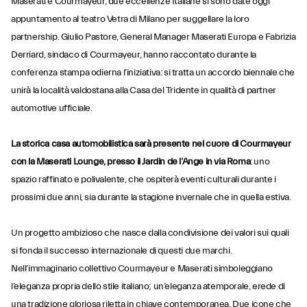
Maserati e Courmayeur, due eccellenze Italiane si sono date oggi
appuntamento al teatro Vetra di Milano per suggellare la loro
partnership. Giulio Pastore, General Manager Maserati Europa e Fabrizia
Derriard, sindaco di Courmayeur, hanno raccontato durante la
conferenza stampa odierna l’iniziativa: si tratta un accordo biennale che
unirà la località valdostana alla Casa del Tridente in qualità di partner
automotive ufficiale.
La storica casa automobilistica sarà presente nel cuore di Courmayeur
con la Maserati Lounge, presso il Jardin de l’Ange in via Roma
: uno
spazio raffinato e polivalente, che ospiterà eventi culturali durante i
prossimi due anni, sia durante la stagione invernale che in quella estiva.
Un progetto ambizioso che nasce dalla condivisione dei valori sui quali
si fonda il successo internazionale di questi due marchi.
Nell’immaginario collettivo Courmayeur e Maserati simboleggiano
l’eleganza propria dello stile italiano; un’eleganza atemporale, erede di
una tradizione gloriosa riletta in chiave contemporanea. Due icone che