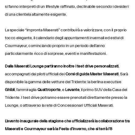
si fanno interpreti di un lifestyle raffinato, declinabile secondo i desideri
di una clientela altamente esigente.
La speciale “impronta Maserati” contribuirà a valorizzare, con il proprio
tocco elegante, il calendario degli appuntamenti invernali ed estivi di
Courmayeur, cominciando proprio in un periodo dell’anno
particolarmente ricco di sorprese, eventi e manifestazioni.
Dalla Maserati Lounge partiranno inoltre i test drive personalizzati
,
accompagnati dai piloti ufficiali dei
Corsi di guida Master Maserati
. Sarà
disponibile la gamma delle vetture del Tridente: la berlina executive
Ghibli
, l’ammiraglia
Quattroporte
, e
Levante
, il primo SUV della Casa del
Tridente. I test drive potranno essere prenotati direttamente presso la
Lounge, o attraverso la rete di Concessionari Ufficiali Maserati.
L’evento inaugurale della stagione che ufficializzerà la collaborazione tra
Maserati e Courmayeur sarà la Festa d’Inverno, che si terrà l’8