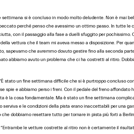
ne settimana si è concluso in modo molto deludente. Non è mai bell
eccato perché penso che avessimo un ottimo passo. In tutte le co
iutta, con il passaggio alla fase a duelli sfuggito per pochissimo. C
 della vettura che il team mi aveva messo a disposizione. Per quan
o, sapevamo che avremmo dovuto gestire fino alla seconda parte. 
to abbiamo avuto un problema che ci ha costretti al ritiro. Dobb
“È stato un fine settimana difficile che si è purtroppo concluso con
 spie e abbiamo perso i freni. Con il pedale del freno affondato ho
 è la cosa fondamentale. Ma è stato un fine settimana complicato s
serviva e le condizioni della pista erano inaccettabili per una gara
 che dobbiamo resettare tutto per tornare in pista più forti a Berlin
“Entrambe le vetture costrette al ritiro non è certamente il risult