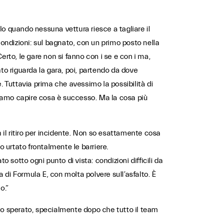
o quando nessuna vettura riesce a tagliare il
ndizioni: sul bagnato, con un primo posto nella
erto, le gare non si fanno con i se e con i ma,
to riguarda la gara, poi, partendo da dove
Tuttavia prima che avessimo la possibilità di
iamo capire cosa è successo. Ma la cosa più
 il ritiro per incidente. Non so esattamente cosa
 urtato frontalmente le barriere.
otto ogni punto di vista: condizioni difficili da
 di Formula E, con molta polvere sull’asfalto. È
o.”
ato sperato, specialmente dopo che tutto il team