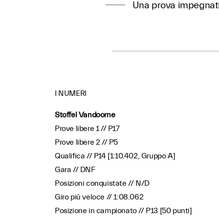
Una prova impegnativ
I NUMERI
Stoffel Vandoorne
Prove libere 1 // P17
Prove libere 2 // P5
Qualifica // P14 [1:10.402, Gruppo A]
Gara // DNF
Posizioni conquistate // N/D
Giro più veloce // 1:08.062
Posizione in campionato // P13 [50 punti]