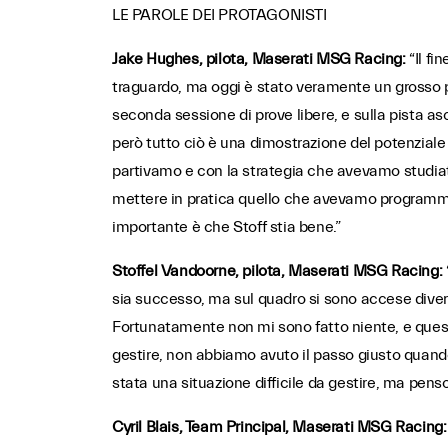
LE PAROLE DEI PROTAGONISTI
Jake Hughes, pilota, Maserati MSG Racing:
“Il fi
traguardo, ma oggi è stato veramente un grosso p
seconda sessione di prove libere, e sulla pista asc
però tutto ciò è una dimostrazione del potenziale
partivamo e con la strategia che avevamo studiat
mettere in pratica quello che avevamo programma
importante è che Stoff stia bene.”
Stoffel Vandoorne, pilota, Maserati MSG Racing:
sia successo, ma sul quadro si sono accese diverse
Fortunatamente non mi sono fatto niente, e questa
gestire, non abbiamo avuto il passo giusto quando 
stata una situazione difficile da gestire, ma penso
Cyril Blais, Team Principal, Maserati MSG Racing: