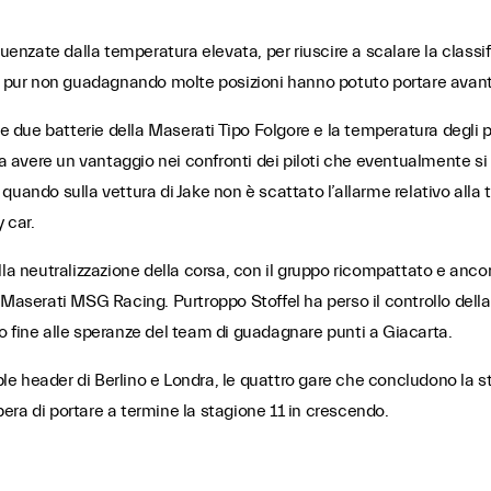
uenzate dalla temperatura elevata, per riuscire a scalare la classif
e pur non guadagnando molte posizioni hanno potuto portare avanti
le due batterie della Maserati Tipo Folgore e la temperatura degli p
a avere un vantaggio nei confronti dei piloti che eventualmente si f
uando sulla vettura di Jake non è scattato l’allarme relativo alla 
 car.
la neutralizzazione della corsa, con il gruppo ricompattato e anco
aserati MSG Racing. Purtroppo Stoffel ha perso il controllo della ve
o fine alle speranze del team di guadagnare punti a Giacarta.
 header di Berlino e Londra, le quattro gare che concludono la st
spera di portare a termine la stagione 11 in crescendo.