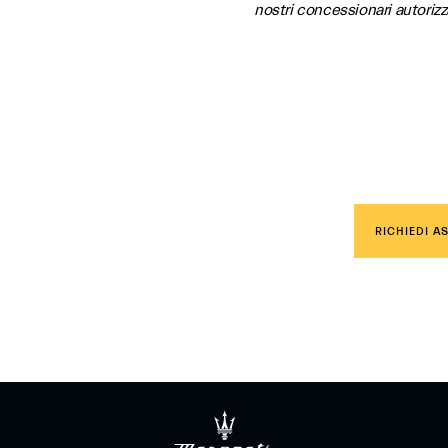
nostri concessionari autorizza
ostro
ti
RICHIEDI A