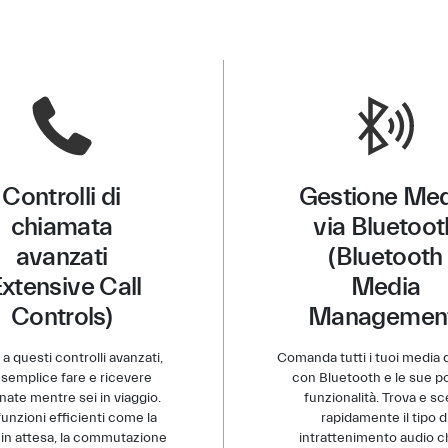
Controlli di
Gestione Med
chiamata
via Bluetoot
avanzati
(Bluetooth
Extensive Call
Media
Controls)
Managemen
 a questi controlli avanzati,
Comanda tutti i tuoi media 
 semplice fare e ricevere
con Bluetooth e le sue p
nate mentre sei in viaggio.
funzionalità. Trova e sc
unzioni efficienti come la
rapidamente il tipo d
in attesa, la commutazione
intrattenimento audio ch