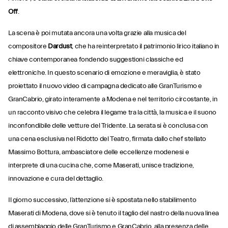
Off
.
La scena è poi mutata ancora una volta grazie alla musica del
compositore
Dardust
, che ha reinterpretato il patrimonio lirico italiano in
chiave contemporanea fondendo suggestioni classiche ed
elettroniche. In questo scenario di emozione e meraviglia, è stato
proiettato il nuovo video di campagna dedicato alle GranTurismo e
GranCabrio, girato interamente a Modena e nel territorio circostante, in
un racconto visivo che celebra il legame tra la città, la musica e il suono
inconfondibile delle vetture del Tridente. La serata si è conclusa con
una cena esclusiva nel Ridotto del Teatro, firmata dallo chef stellato
Massimo Bottura, ambasciatore delle eccellenze modenesi e
interprete di una cucina che, come Maserati, unisce tradizione,
innovazione e cura del dettaglio.
Il giorno successivo, l’attenzione si è spostata nello stabilimento
Maserati di Modena, dove si è tenuto il taglio del nastro della nuova linea
di assemblaggio delle GranTurismo e GranCabrio, alla presenza delle