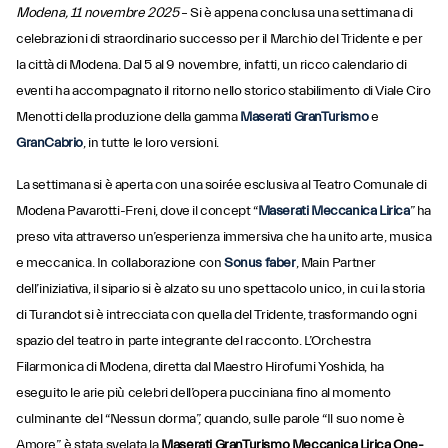
Modena, 11 novembre 2025
– Si è appena conclusa una settimana di
celebrazioni di straordinario successo per il Marchio del Tridente e per
la città di Modena. Dal 5 al 9 novembre, infatti, un ricco calendario di
eventi ha accompagnato il ritorno nello storico stabilimento di Viale Ciro
Menotti della produzione della gamma
Maserati GranTurismo
e
GranCabrio
, in tutte le loro versioni.
La settimana si è aperta con una soirée esclusiva al Teatro Comunale di
Modena Pavarotti-Freni, dove il concept “
Maserati Meccanica Lirica
” ha
preso vita attraverso un’esperienza immersiva che ha unito arte, musica
e meccanica. In collaborazione con
Sonus faber
, Main Partner
dell’iniziativa, il sipario si è alzato su uno spettacolo unico, in cui la storia
di Turandot si è intrecciata con quella del Tridente, trasformando ogni
spazio del teatro in parte integrante del racconto. L’Orchestra
Filarmonica di Modena, diretta dal Maestro Hirofumi Yoshida, ha
eseguito le arie più celebri dell’opera pucciniana fino al momento
culminante del “Nessun dorma”, quando, sulle parole “Il suo nome è
Amore”, è stata svelata la
Maserati GranTurismo Meccanica Lirica One-