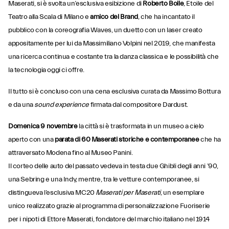
Maserati, si è svolta un’esclusiva esibizione di
Roberto Bolle
, Étoile del
Teatro alla Scala di Milano e
amico del Brand
, che ha incantato il
pubblico con la coreografia Waves, un duetto con un laser creato
appositamente per lui da Massimiliano Volpini nel 2019, che manifesta
una ricerca continua e costante tra la danza classica e le possibilità che
la tecnologia oggi ci offre.
Il tutto si è concluso con una cena esclusiva curata da Massimo Bottura
e da una
sound experience
firmata dal compositore Dardust.
Domenica 9 novembre
la città si è trasformata in un museo a cielo
aperto con una
parata di 60 Maserati storiche e contemporanee
che ha
attraversato Modena fino al Museo Panini.
Il corteo delle auto del passato vedeva in testa due Ghibli degli anni ’90,
una Sebring e una Indy, mentre, tra le vetture contemporanee, si
distingueva l’esclusiva MC20
Maserati per Maserati
, un esemplare
unico realizzato grazie al programma di personalizzazione Fuoriserie
per i nipoti di Ettore Maserati, fondatore del marchio italiano nel 1914