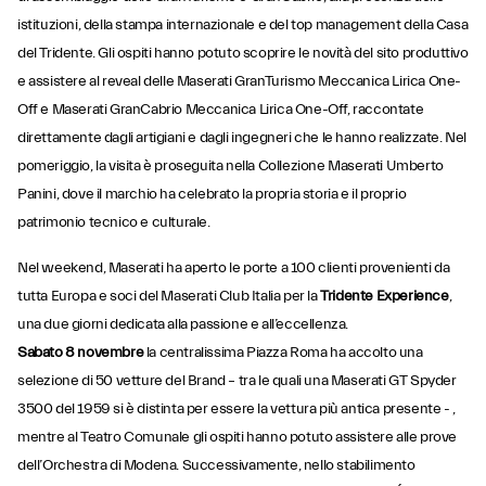
istituzioni, della stampa internazionale e del top management della Casa
del Tridente. Gli ospiti hanno potuto scoprire le novità del sito produttivo
e assistere al reveal delle Maserati GranTurismo Meccanica Lirica One-
Off e Maserati GranCabrio Meccanica Lirica One-Off, raccontate
direttamente dagli artigiani e dagli ingegneri che le hanno realizzate. Nel
pomeriggio, la visita è proseguita nella Collezione Maserati Umberto
Panini, dove il marchio ha celebrato la propria storia e il proprio
patrimonio tecnico e culturale.
Nel weekend, Maserati ha aperto le porte a 100 clienti provenienti da
tutta Europa e soci del Maserati Club Italia per la
Tridente Experience
,
una due giorni dedicata alla passione e all’eccellenza.
Sabato 8 novembre
la centralissima Piazza Roma ha accolto una
selezione di 50 vetture del Brand – tra le quali una Maserati GT Spyder
3500 del 1959 si è distinta per essere la vettura più antica presente - ,
mentre al Teatro Comunale gli ospiti hanno potuto assistere alle prove
dell’Orchestra di Modena. Successivamente, nello stabilimento