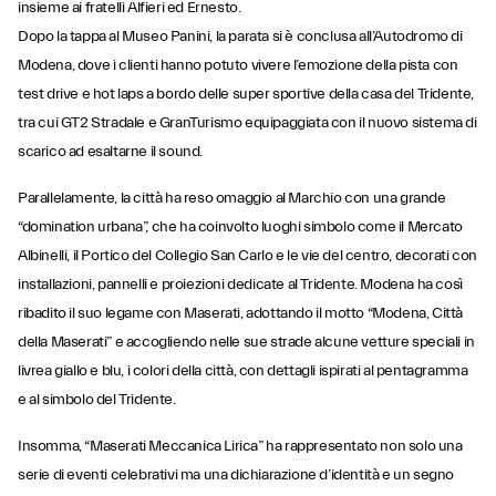
insieme ai fratelli Alfieri ed Ernesto.
Dopo la tappa al Museo Panini, la parata si è conclusa all’Autodromo di
Modena, dove i clienti hanno potuto vivere l’emozione della pista con
test drive e hot laps a bordo delle super sportive della casa del Tridente,
tra cui GT2 Stradale e GranTurismo equipaggiata con il nuovo sistema di
scarico ad esaltarne il sound.
Parallelamente, la città ha reso omaggio al Marchio con una grande
“domination urbana”, che ha coinvolto luoghi simbolo come il Mercato
Albinelli, il Portico del Collegio San Carlo e le vie del centro, decorati con
installazioni, pannelli e proiezioni dedicate al Tridente. Modena ha così
ribadito il suo legame con Maserati, adottando il motto “Modena, Città
della Maserati” e accogliendo nelle sue strade alcune vetture speciali in
livrea giallo e blu, i colori della città, con dettagli ispirati al pentagramma
e al simbolo del Tridente.
Insomma, “Maserati Meccanica Lirica” ha rappresentato non solo una
serie di eventi celebrativi ma una dichiarazione d’identità e un segno