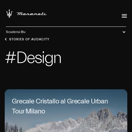
Scuderia Blu
STORIES OF AUDACITY
#Design
Grecale Cristallo al Grecale Urban
Tour Milano