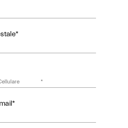
stale
*
email
*