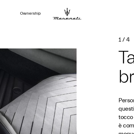
Ownership
1
/
4
Ta
br
Perso
questi
tocco 
è com
moquet