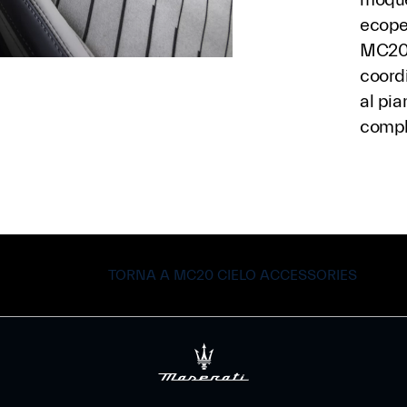
ecopel
MC20 
coordi
al pia
comple
TORNA A MC20 CIELO ACCESSORIES