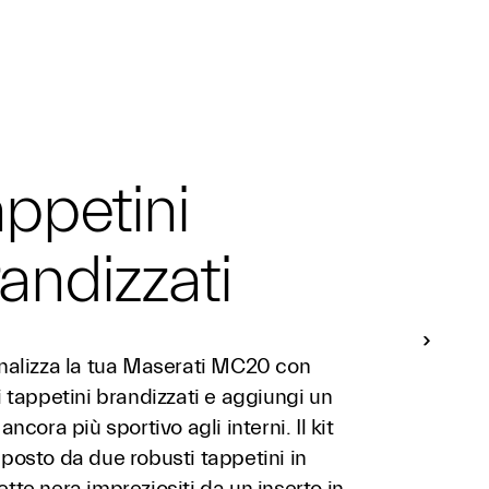
ppetini
andizzati
nalizza la tua Maserati MC20 con
 tappetini brandizzati e aggiungi un
ancora più sportivo agli interni. Il kit
posto da due robusti tappetini in
te nera impreziositi da un inserto in