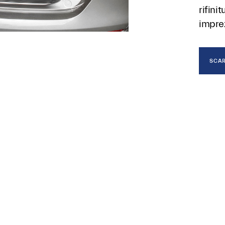
rifini
imprez
SCAR