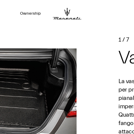
Ownership
1
/
7
V
La va
per p
pianal
imperm
Quattr
fango
attacc