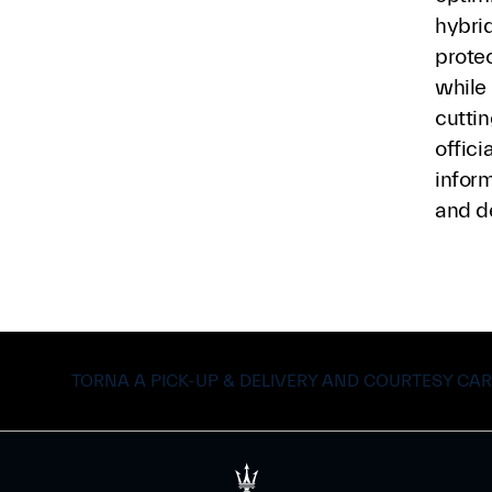
hybri
protec
while
cuttin
offici
inform
and de
TORNA A PICK-UP & DELIVERY AND COURTESY CAR