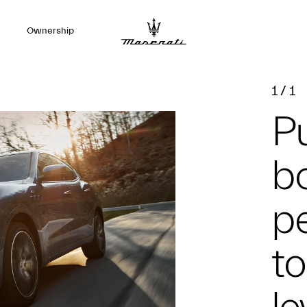
Ownership
1
/
1
P
bo
p
to