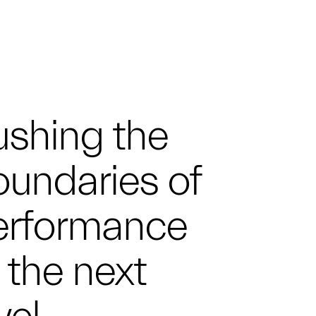
ushing the
undaries of
erformance
 the next