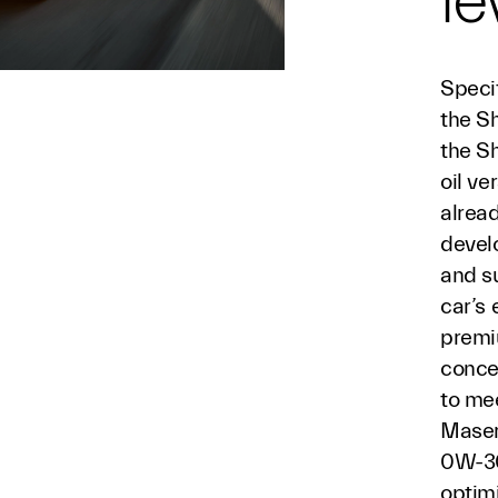
le
Specif
the Sh
the S
oil ve
alread
devel
and s
car’s 
premiu
conce
to me
Masera
0W-30
optim