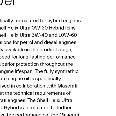
vel
ically formulated for hybrid engines,
ell Helix Ultra 0W-30 Hybrid joins
hell Helix Ultra 5W-40 and 10W-60
rsions for petrol and diesel engines
y available in the product range,
oped for long-lasting performance
uperior protection throughout the
engine lifespan. The fully synthethic
m engine oil is specifically
ived in collaboration with Maserati
et the technical requirements of
ti engines. The Shell Helix Ultra
 Hybrid is formulated to further
ize the performance of the Maserati