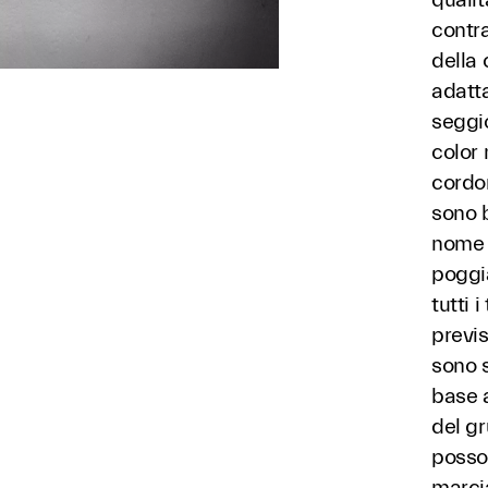
contra
della 
adatta
seggio
color 
cordon
sono b
nome "
poggi
tutti 
previs
sono s
base 
del gr
posson
marcia