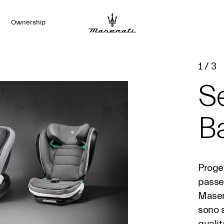
Ownership
1
/
3
Se
B
Proget
passeg
Maser
sono s
qualit