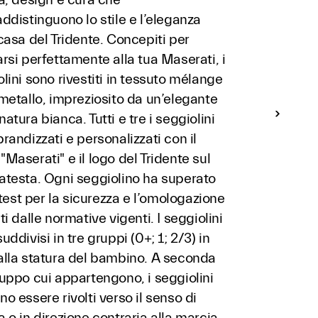
ddistinguono lo stile e l’eleganza
casa del Tridente. Concepiti per
rsi perfettamente alla tua Maserati, i
lini sono rivestiti in tessuto mélange
metallo, impreziosito da un’elegante
atura bianca. Tutti e tre i seggiolini
randizzati e personalizzati con il
Maserati" e il logo del Tridente sul
atesta. Ogni seggiolino ha superato
i test per la sicurezza e l’omologazione
ti dalle normative vigenti. I seggiolini
uddivisi in tre gruppi (0+; 1; 2/3) in
alla statura del bambino. A seconda
uppo cui appartengono, i seggiolini
o essere rivolti verso il senso di
 o in direzione contraria alla marcia.