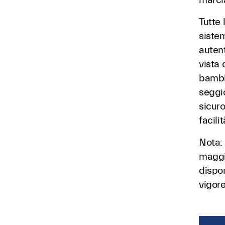
Tutte 
siste
autent
vista 
bambin
seggi
sicuro
facilit
Nota: 
maggio
dispon
vigore