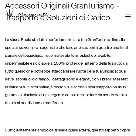
Accessori Originali GranTurismo -
Trasporto e Soluzioni di Carico
La Vasca Baule si adatta perfettamente alla tua GranTurismo, fino alle
speciali sezioni pre-sagomate che lasciano scoperti i quattro anelli sul
pianale del bagagliaio. Il suo materiale termoplastico, lavabile,
impermeabile e riciclabile al 100%, protegge l’interno della tua auto da
tutto quello che potrebbe attaccarsi alle ruote della tua valigia: acqua,
neve, sabbia, olio o fango. I dettagli sono eleganti, con il brand Maserati
in evidenza. In alternativa, è disponibile anche il sovratappeto baule in
gomma antiscivolo di un elegante colore nero, a fare da scudo contro
qualsiasi condizione atmosferica.
Sufficientemente ampio da arrivare quasi a terra, questo tappeto copre