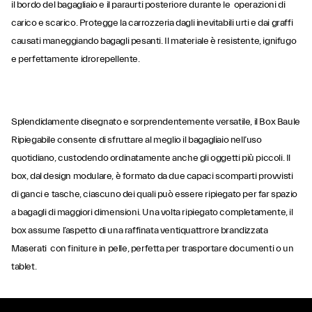
il bordo del bagagliaio e il paraurti posteriore durante le operazioni di
carico e scarico. Protegge la carrozzeria dagli inevitabili urti e dai graffi
causati maneggiando bagagli pesanti. Il materiale è resistente, ignifugo
e perfettamente idrorepellente.
Splendidamente disegnato e sorprendentemente versatile, il Box Baule
Ripiegabile consente di sfruttare al meglio il bagagliaio nell’uso
quotidiano, custodendo ordinatamente anche gli oggetti più piccoli. Il
box, dal design modulare, è formato da due capaci scomparti provvisti
di ganci e tasche, ciascuno dei quali può essere ripiegato per far spazio
a bagagli di maggiori dimensioni. Una volta ripiegato completamente, il
box assume l’aspetto di una raffinata ventiquattrore brandizzata
Maserati con finiture in pelle, perfetta per trasportare documenti o un
tablet.