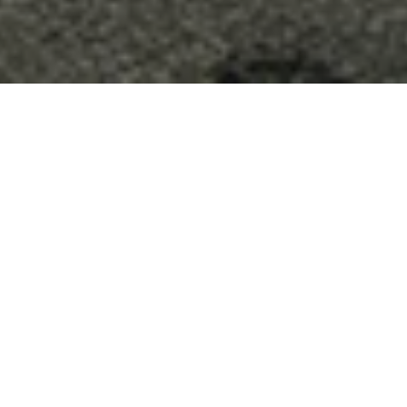
Le programme du Trident a attribué le
Certificat d’Authenticité à un exemplaire de
l’emblématique voiture de course biplace des
années 1950. Maserati Classiche a désormais
dépassé le cap des cent certifications délivrées à
ce jour.
Naarden, le 18 mai 2026
– Chaque voiture d’exception possède une
généalogie précise : un numéro de châssis, une date de livraison, le