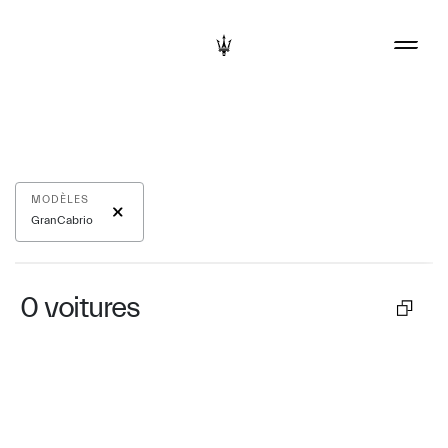
MODÈLES
GranCabrio
0
voitures