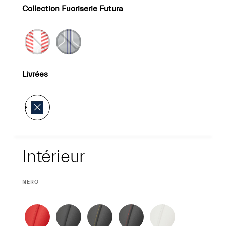
Collection Fuoriserie Futura
Livrées
Intérieur
Intérieur
SÉLECTION
NERO
ACTUELLE