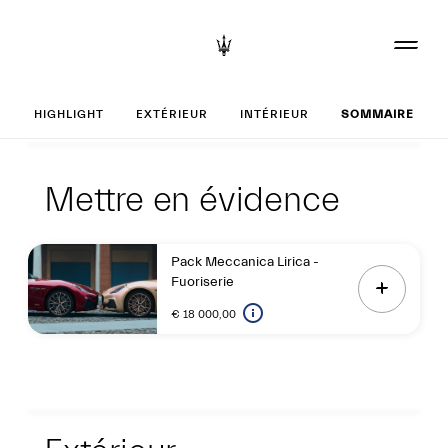
Réglages votre G
HIGHLIGHT
EXTÉRIEUR
INTÉRIEUR
SOMMAIRE
Highlight
Mettre en évidenc
Mettre en évidence
Pack Meccanica Lirica -
Fuoriserie
€ 18 000,00
Extérieur