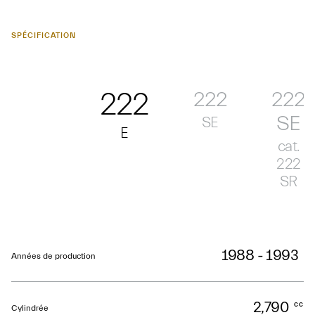
SPÉCIFICATION
222
222
222
SE
SE
E
cat.
222
SR
1988 - 1993
Années de production
2,790
cc
Cylindrée