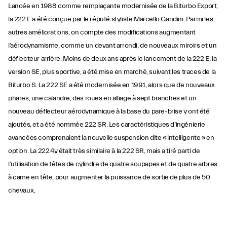
Lancée en 1988 comme remplaçante modernisée de la Biturbo Export,
la 222 E a été conçue par le réputé styliste Marcello Gandini. Parmi les
autres améliorations, on compte des modifications augmentant
l’aérodynamisme, comme un devant arrondi, de nouveaux miroirs et un
déflecteur arrière. Moins de deux ans après le lancement de la 222 E, la
version SE, plus sportive, a été mise en marché, suivant les traces de la
Biturbo S. La 222 SE a été modernisée en 1991, alors que de nouveaux
phares, une calandre, des roues en alliage à sept branches et un
nouveau déflecteur aérodynamique à la base du pare-brise y ont été
ajoutés, et a été nommée 222 SR. Les caractéristiques d’ingénierie
avancées comprenaient la nouvelle suspension dite « intelligente » en
option. La 222.4v était très similaire à la 222 SR, mais a tiré parti de
l’utilisation de têtes de cylindre de quatre soupapes et de quatre arbres
à came en tête, pour augmenter la puissance de sortie de plus de 50
chevaux,