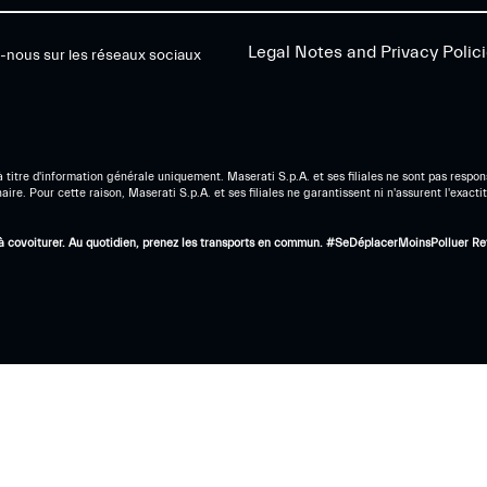
Legal Notes and Privacy Polic
-nous sur les réseaux sociaux
titre d'information générale uniquement. Maserati S.p.A. et ses filiales ne sont pas respon
e. Pour cette raison, Maserati S.p.A. et ses filiales ne garantissent ni n'assurent l'exactit
ez à covoiturer. Au quotidien, prenez les transports en commun. #SeDéplacerMoinsPolluer
Re