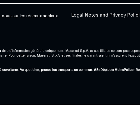
Legal Notes and Privacy Polic
-nous sur les réseaux sociaux
titre d'information générale uniquement. Maserati S.p.A. et ses filiales ne sont pas respon
e. Pour cette raison, Maserati S.p.A. et ses filiales ne garantissent ni n'assurent l'exactit
ez à covoiturer. Au quotidien, prenez les transports en commun. #SeDéplacerMoinsPolluer
Re