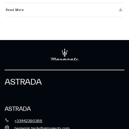
Read More
ASTRADA
ASTRADA
+33442390386
benjamin.tardy@simvaauto.com