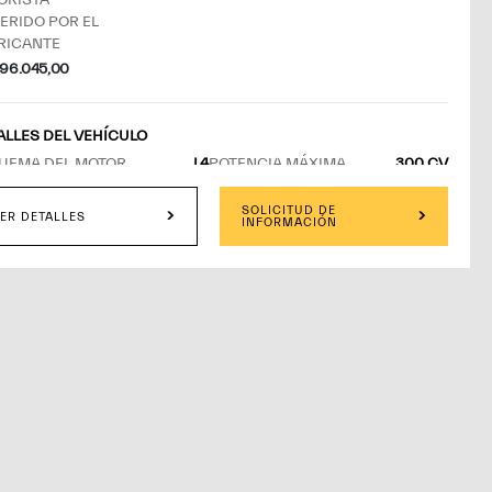
ORISTA
ERIDO POR EL
RICANTE
96.045,00
ALLES DEL VEHÍCULO
UEMA DEL MOTOR
L4
POTENCIA MÁXIMA
300 CV
 MÁS
SOLICITUD DE
ER DETALLES
INFORMACIÓN
DIDO POR
DIS GALLERY - BARCELONA
BARCELONA
HA ESTIMADA DE ENTREGA:
OXIMADAMENTE, ENTRE 10 Y 14 DÍAS DESDE LA
FIRMACIÓN DEL PEDIDO