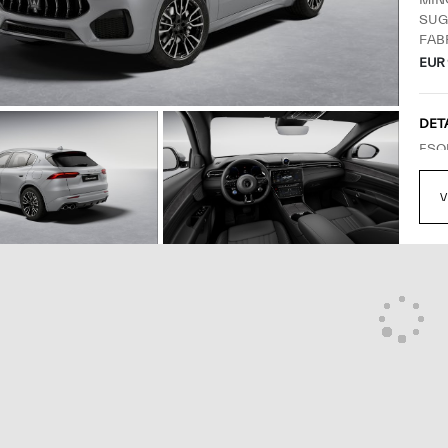
MIN
SUG
FAB
EUR 
DET
ESQ
VER
V
VEN
QUA
FEC
APR
CON