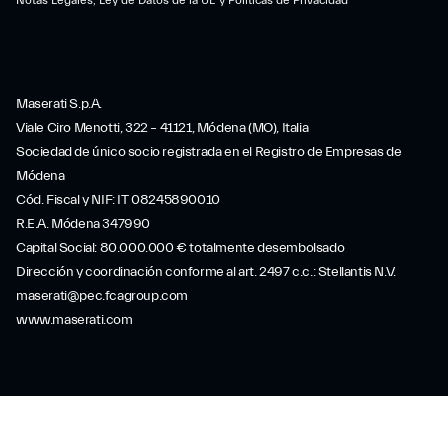
Maserati S.p.A.
Viale Ciro Menotti, 322 – 41121, Módena (MO), Italia
Sociedad de único socio registrada en el Registro de Empresas de
Módena
Cód. Fiscal y NIF: IT 08245890010
R.E.A. Módena 347990
Capital Social: 80.000.000 € totalmente desembolsado
Dirección y coordinación conforme al art. 2497 c.c.: Stellantis N.V.
maserati@pec.fcagroup.com
www.maserati.com