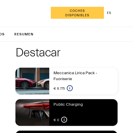
COCHES
ES
DISPONIBLES
ranCabr
OS
RESUMEN
Highlight
Destaca
Destacar
Meccanica Lirica Pack -
Fuoriserie
€ 8.775
Public Charging
€ 0