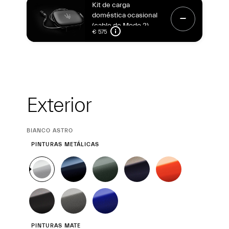
Kit de carga
doméstica ocasional
(cable de Modo 2)
€ 575
Exterior
Exterior
CURRENT
BIANCO ASTRO
SELECTION
PINTURAS METÁLICAS
PINTURAS MATE