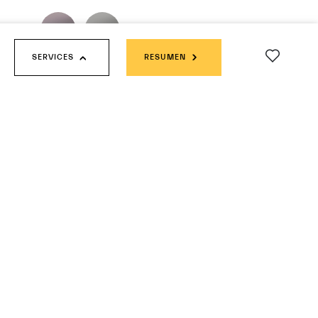
SERVICES
RESUMEN
Fuoriserie Corse Collection
PINTURAS SÓLIDAS
PINTURAS METÁLICAS
PINTURAS TRICAPA
PINTURAS MATE