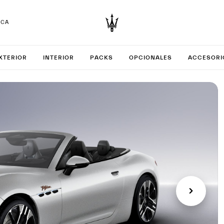
RCA
rar tu G
XTERIOR
INTERIOR
PACKS
OPCIONALES
ACCESORI