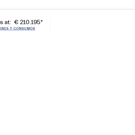
s at
:
€ 210.195
*
IONES Y CONSUMOS