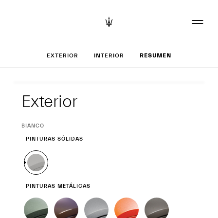
Configurar tu Gre
EXTERIOR
INTERIOR
RESUMEN
Exterior
Exterior
CURRENT
BIANCO
SELECTION
PINTURAS SÓLIDAS
PINTURAS METÁLICAS