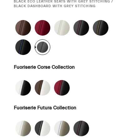
CURRENT
BLACK ECO LEATHER SEATS WITH GREY STITCHING /
SELECTION
BLACK DASHBOARD WITH GREY STITCHING
Fuoriserie Corse Collection
Fuoriserie Futura Collection