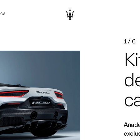
RCA
1
/
6
Ki
de
c
Añade
exclus