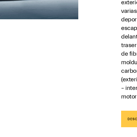
exteri
varia
depor
escap
delant
traser
de fi
moldu
carbo
(exter
– inte
motor
DESC