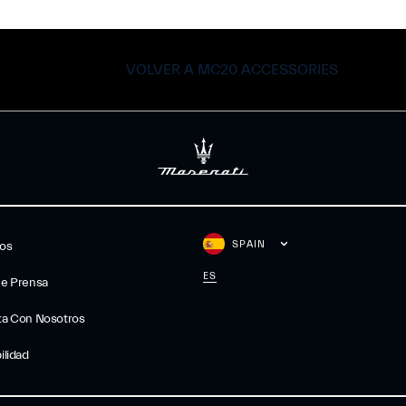
VOLVER A MC20 ACCESSORIES
SPAIN
gos
ES
De Prensa
ta Con Nosotros
ilidad