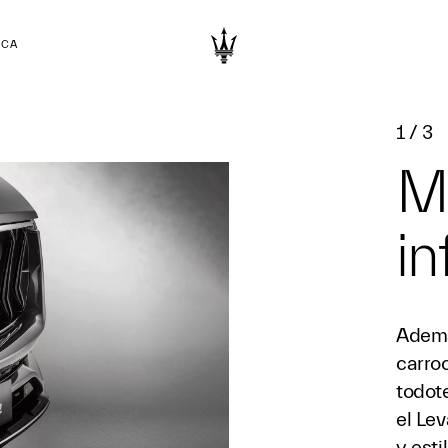
RCA
1
/
3
M
in
Además
carro
todote
el Le
y esti