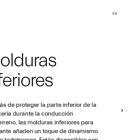
ES
olduras
feriores
 de proteger la parte inferior de la
cería durante la conducción
rreno, las molduras inferiores para
vante añaden un toque de dinamismo
lo todoterreno. Están disponibles con