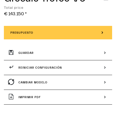
Servicios
Total price
€ 143.150
*
PRESUPUESTO
GUARDAR
REINICIAR CONFIGURACIÓN
CAMBIAR MODELO
IMPRIMIR PDF