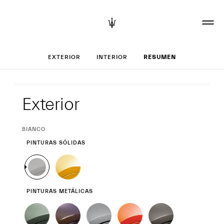
Configurar tu Gre
EXTERIOR
INTERIOR
RESUMEN
Exterior
Exterior
CURRENT
BIANCO
SELECTION
PINTURAS SÓLIDAS
PINTURAS METÁLICAS