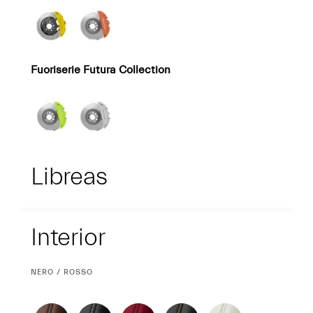
Fuoriserie Futura Collection
Libreas
Interior
Interior
CURRENT
NERO / ROSSO
SELECTION