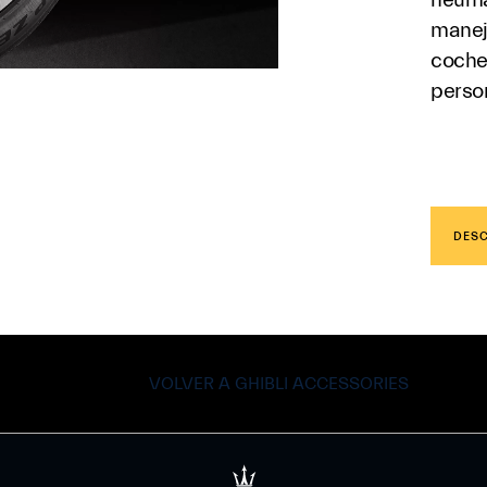
manej
coche
perso
DES
VOLVER A GHIBLI ACCESSORIES