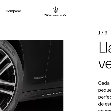
Comparar
1
/
3
Ll
ve
Cada 
peque
perfe
de est
neumá