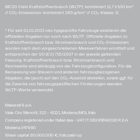
MC20 Cielo Kraftstoffverbrauch (WLTP): kombiniert 11,7 l/100 km*
// CO₂-Emissionen: kombiniert 265 g/km* // CO₂-Klasse: G
* Für seit 01.01.2021 neu typgeprüfte Fahrzeuge existieren die
offiziellen Angaben nur noch nach WLTP. Offizielle Angaben zu
Kraftstoffverbrauch bzw. Stromverbrauch und CO₂-Emissionen
wurden nach dem vorgeschriebenen Messverfahren ermittelt und
entsprechen der VO (EU) 715/2007 in der jeweils geltenden
Fassung. Kraftstoffverbrauch bzw. Stromverbrauch und
Reichweite sind abhängig von der Fahrzeugkonfiguration. Für die
Bemessung von Steuern und anderen fahrzeugbezogenen
Abgaben, die (auch) auf den CO₂-Ausstoß abstellen, sowie ggf. für
die Zwecke von fahrzeugspezifischen Förderungen werden
WLTP-Werte verwendet.
Maserati S.p.A.
Viale Ciro Menotti, 322 – 41121, Modena (MO), Italy
Company registered under Italian law - VAT: IT 08245890010 R.E.A.
Modena 347990
Share capital: 80.000.000 €, fully paid-up