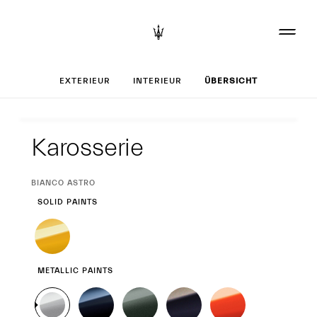
Set up your Gran
EXTERIEUR
INTERIEUR
ÜBERSICHT
Exterieur
Karosserie
CURRENT
BIANCO ASTRO
SELECTION
SOLID PAINTS
METALLIC PAINTS