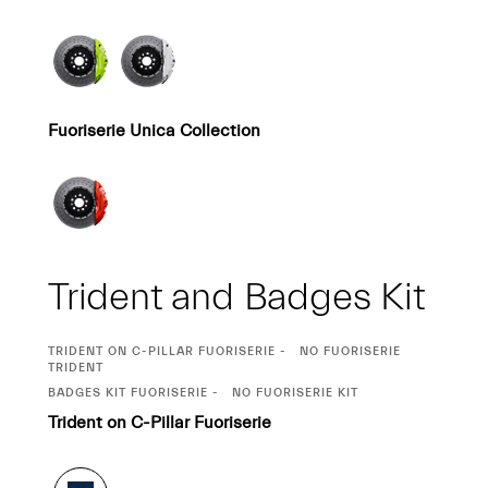
Fuoriserie Unica Collection
Trident and Badges Kit
CURRENT
TRIDENT ON C-PILLAR FUORISERIE
NO FUORISERIE
SELECTION
TRIDENT
CURRENT
BADGES KIT FUORISERIE
NO FUORISERIE KIT
SELECTION
Trident on C-Pillar Fuoriserie