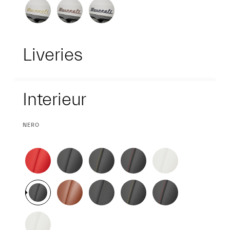
Liveries
Interieur
Interieur
CURRENT
NERO
SELECTION