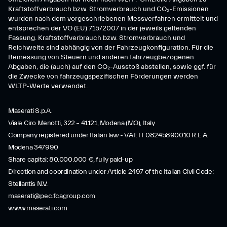
Kraftstoffverbrauch bzw. Stromverbrauch und CO₂-Emissionen
wurden nach dem vorgeschriebenen Messverfahren ermittelt und
entsprechen der VO (EU) 715/2007 in der jeweils geltenden
Fassung. Kraftstoffverbrauch bzw. Stromverbrauch und
Reichweite sind abhängig von der Fahrzeugkonfiguration. Für die
Bemessung von Steuern und anderen fahrzeugbezogenen
Abgaben, die (auch) auf den CO₂-Ausstoß abstellen, sowie ggf. für
die Zwecke von fahrzeugspezifischen Förderungen werden
WLTP-Werte verwendet.
Maserati S.p.A.
Viale Ciro Menotti, 322 – 41121, Modena (MO), Italy
Company registered under Italian law - VAT: IT 08245890010 R.E.A.
Modena 347990
Share capital: 80.000.000 €, fully paid-up
Direction and coordination under Article 2497 of the Italian Civil Code:
Stellantis N.V.
maserati@pec.fcagroup.com
www.maserati.com
SERVICES