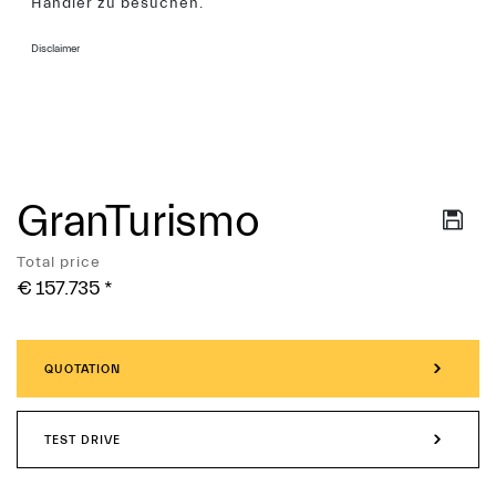
Händler zu besuchen.
Disclaimer
GranTurismo
Services
Total price
€ 157.735
*
QUOTATION
TEST DRIVE