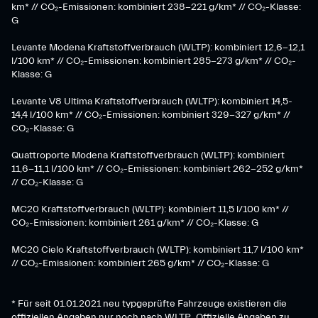
km* // CO₂-Emissionen: kombiniert 238-221 g/km* ​// CO₂-Klasse:
G​
Levante Modena Kraftstoffverbrauch (WLTP): kombiniert 12,6-12,1
l/100 km* // CO₂-Emissionen: kombiniert 285-273 g/km*​ // CO₂-
Klasse: G
​Levante V8 Ultima Kraftstoffverbrauch (WLTP): kombiniert 14,5-
14,4 l/100 km* // CO₂-Emissionen: kombiniert 329-327 g/km* //
CO₂-Klasse: G
Quattroporte Modena Kraftstoffverbrauch (WLTP): kombiniert
11,6-11,1 l/100 km* // CO₂-Emissionen: kombiniert 262-252 g/km*
// CO₂-Klasse: G
MC20 Kraftstoffverbrauch (WLTP): kombiniert 11,5 l/100 km* //
CO₂-Emissionen: kombiniert 261 g/km* // CO₂-Klasse: G
MC20 Cielo Kraftstoffverbrauch (WLTP): kombiniert 11,7 l/100 km*
// CO₂-Emissionen: kombiniert 265 g/km* // CO₂-Klasse: G
* Für seit 01.01.2021 neu typgeprüfte Fahrzeuge existieren die
offiziellen Angaben nur noch nach WLTP. Offizielle Angaben zu