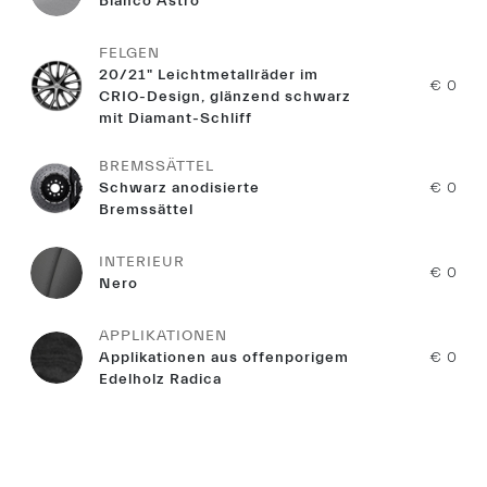
Bianco Astro
FELGEN
20/21" Leichtmetallräder im
€ 0
CRIO-Design, glänzend schwarz
mit Diamant-Schliff
BREMSSÄTTEL
Schwarz anodisierte
€ 0
Bremssättel
INTERIEUR
€ 0
Nero
APPLIKATIONEN
Applikationen aus offenporigem
€ 0
Edelholz Radica