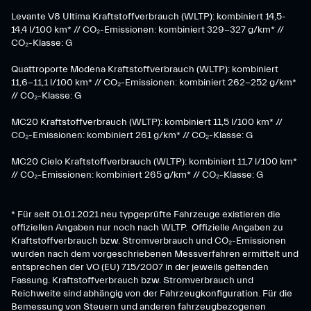
​Levante V8 Ultima Kraftstoffverbrauch (WLTP): kombiniert 14,5-
14,4 l/100 km* // CO₂-Emissionen: kombiniert 329-327 g/km* //
CO₂-Klasse: G
Quattroporte Modena Kraftstoffverbrauch (WLTP): kombiniert
11,6-11,1 l/100 km* // CO₂-Emissionen: kombiniert 262-252 g/km*
// CO₂-Klasse: G
MC20 Kraftstoffverbrauch (WLTP): kombiniert 11,5 l/100 km* //
CO₂-Emissionen: kombiniert 261 g/km* // CO₂-Klasse: G
MC20 Cielo Kraftstoffverbrauch (WLTP): kombiniert 11,7 l/100 km*
// CO₂-Emissionen: kombiniert 265 g/km* // CO₂-Klasse: G
* Für seit 01.01.2021 neu typgeprüfte Fahrzeuge existieren die
offiziellen Angaben nur noch nach WLTP. Offizielle Angaben zu
Kraftstoffverbrauch bzw. Stromverbrauch und CO₂-Emissionen
wurden nach dem vorgeschriebenen Messverfahren ermittelt und
entsprechen der VO (EU) 715/2007 in der jeweils geltenden
Fassung. Kraftstoffverbrauch bzw. Stromverbrauch und
Reichweite sind abhängig von der Fahrzeugkonfiguration. Für die
Bemessung von Steuern und anderen fahrzeugbezogenen