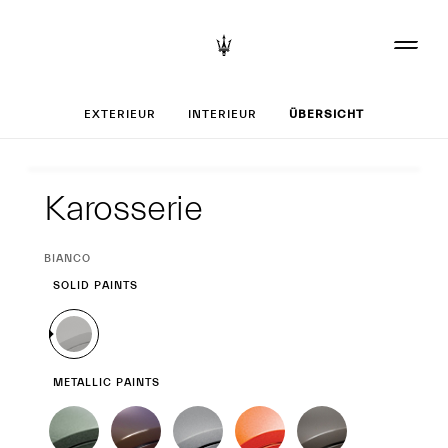
Set up your Grec
EXTERIEUR
INTERIEUR
ÜBERSICHT
Exterieur
Karosserie
CURRENT
BIANCO
SELECTION
SOLID PAINTS
METALLIC PAINTS