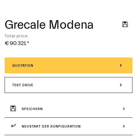
Grecale Modena
Services
Total price
€ 90.321
*
QUOTATION
TEST DRIVE
SPEICHERN
NEUSTART DER KONFIGURATION