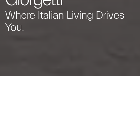
Where Italian Living Drives
You.
Grecale Folgore Stromverbrauch (WLTP): kombiniert in
kWh/100 km: 27,8-23,9* // CO₂-Emissionen:
kombiniert 0 g/km* // Elektrische Reichweite in km:
431-501* // CO₂-Klasse: A
Maserati und Giorgetti starten