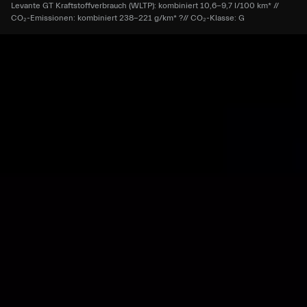
Levante GT Kraftstoffverbrauch (WLTP): kombiniert 10,6-9,7 l/100 km* //
CO₂-Emissionen: kombiniert 238-221 g/km* ?// CO₂-Klasse: G