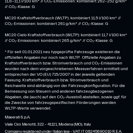
11,6-11,1 l/100 km* // CO₂-Emissionen: kombiniert 262-252 g/km*
// CO₂-Klasse: G
MC20 Kraftstoffverbrauch (WLTP): kombiniert 11,5 l/100 km* //
CO₂-Emissionen: kombiniert 261 g/km* // CO₂-Klasse: G
MC20 Cielo Kraftstoffverbrauch (WLTP): kombiniert 11,7 l/100 km*
// CO₂-Emissionen: kombiniert 265 g/km* // CO₂-Klasse: G
* Für seit 01.01.2021 neu typgeprüfte Fahrzeuge existieren die
offiziellen Angaben nur noch nach WLTP. Offizielle Angaben zu
Kraftstoffverbrauch bzw. Stromverbrauch und CO₂-Emissionen
wurden nach dem vorgeschriebenen Messverfahren ermittelt und
entsprechen der VO (EU) 715/2007 in der jeweils geltenden
Fassung. Kraftstoffverbrauch bzw. Stromverbrauch und
Reichweite sind abhängig von der Fahrzeugkonfiguration. Für die
Bemessung von Steuern und anderen fahrzeugbezogenen
Abgaben, die (auch) auf den CO₂-Ausstoß abstellen, sowie ggf. für
die Zwecke von fahrzeugspezifischen Förderungen werden
WLTP-Werte verwendet.
Maserati S.p.A.
Viale Ciro Menotti, 322 – 41121, Modena (MO), Italy
Company registered under Italian law - VAT: IT 08245890010 R.E.A.