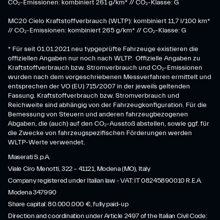
CO₂-Emissionen: kombiniert 261 g/km* // CO₂-Klasse: G
MC20 Cielo Kraftstoffverbrauch (WLTP): kombiniert 11,7 l/100 km*
// CO₂-Emissionen: kombiniert 265 g/km* // CO₂-Klasse: G
* Für seit 01.01.2021 neu typgeprüfte Fahrzeuge existieren die
offiziellen Angaben nur noch nach WLTP. Offizielle Angaben zu
Kraftstoffverbrauch bzw. Stromverbrauch und CO₂-Emissionen
wurden nach dem vorgeschriebenen Messverfahren ermittelt und
entsprechen der VO (EU) 715/2007 in der jeweils geltenden
Fassung. Kraftstoffverbrauch bzw. Stromverbrauch und
Reichweite sind abhängig von der Fahrzeugkonfiguration. Für die
Bemessung von Steuern und anderen fahrzeugbezogenen
Abgaben, die (auch) auf den CO₂-Ausstoß abstellen, sowie ggf. für
die Zwecke von fahrzeugspezifischen Förderungen werden
WLTP-Werte verwendet.
Maserati S.p.A.
Viale Ciro Menotti, 322 – 41121, Modena (MO), Italy
Company registered under Italian law - VAT: IT 08245890010 R.E.A.
Modena 347990
Share capital: 80.000.000 €, fully paid-up
Direction and coordination under Article 2497 of the Italian Civil Code: