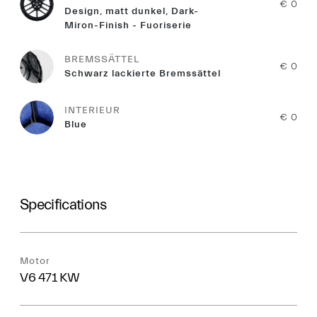
€ 0
Design, matt dunkel, Dark-
Miron-Finish - Fuoriserie
BREMSSÄTTEL
€ 0
Schwarz lackierte Bremssättel
INTERIEUR
€ 0
Blue
Specifications
Motor
V6 471 KW