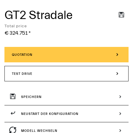
GT2 Stradale
Services
Total price
€ 324.751
*
QUOTATION
TEST DRIVE
SPEICHERN
NEUSTART DER KONFIGURATION
MODELL WECHSELN