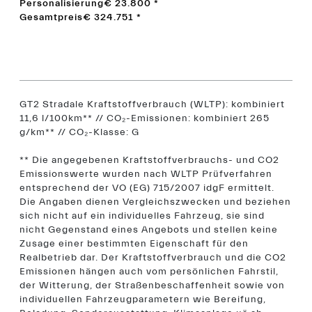
Personalisierung
€ 23.800
*
Gesamtpreis
€ 324.751
*
GT2 Stradale Kraftstoffverbrauch (WLTP): kombiniert
11,6 l/100km** // CO₂-Emissionen: kombiniert 265
g/km** // CO₂-Klasse: G
** Die angegebenen Kraftstoffverbrauchs- und CO2
Emissionswerte wurden nach WLTP Prüfverfahren
entsprechend der VO (EG) 715/2007 idgF ermittelt.
Die Angaben dienen Vergleichszwecken und beziehen
sich nicht auf ein individuelles Fahrzeug, sie sind
nicht Gegenstand eines Angebots und stellen keine
Zusage einer bestimmten Eigenschaft für den
Realbetrieb dar. Der Kraftstoffverbrauch und die CO2
Emissionen hängen auch vom persönlichen Fahrstil,
der Witterung, der Straßenbeschaffenheit sowie von
individuellen Fahrzeugparametern wie Bereifung,