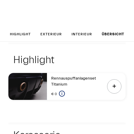
Set up your GT2 S
HIGHLIGHT
EXTERIEUR
INTERIEUR
ÜBERSICHT
Highlight
Highlight
Highlight
Rennauspuffanlagenset
Titanium
€ 0
Exterieur