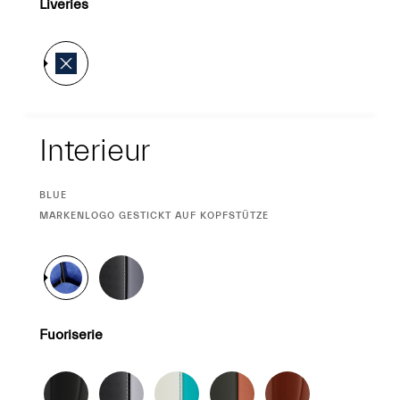
Liveries
Interieur
Interieur
CURRENT
BLUE
SELECTION
CURRENT
MARKENLOGO GESTICKT AUF KOPFSTÜTZE
SELECTION
Fuoriserie