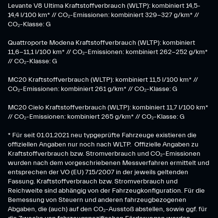
​Levante V8 Ultima Kraftstoffverbrauch (WLTP): kombiniert 14,5-
14,4 l/100 km* // CO₂-Emissionen: kombiniert 329-327 g/km* //
CO₂-Klasse: G
Quattroporte Modena Kraftstoffverbrauch (WLTP): kombiniert
11,6-11,1 l/100 km* // CO₂-Emissionen: kombiniert 262-252 g/km*
// CO₂-Klasse: G
MC20 Kraftstoffverbrauch (WLTP): kombiniert 11,5 l/100 km* //
CO₂-Emissionen: kombiniert 261 g/km* // CO₂-Klasse: G
MC20 Cielo Kraftstoffverbrauch (WLTP): kombiniert 11,7 l/100 km*
// CO₂-Emissionen: kombiniert 265 g/km* // CO₂-Klasse: G
* Für seit 01.01.2021 neu typgeprüfte Fahrzeuge existieren die
offiziellen Angaben nur noch nach WLTP. Offizielle Angaben zu
Kraftstoffverbrauch bzw. Stromverbrauch und CO₂-Emissionen
wurden nach dem vorgeschriebenen Messverfahren ermittelt und
entsprechen der VO (EU) 715/2007 in der jeweils geltenden
Fassung. Kraftstoffverbrauch bzw. Stromverbrauch und
Reichweite sind abhängig von der Fahrzeugkonfiguration. Für die
Bemessung von Steuern und anderen fahrzeugbezogenen
Abgaben, die (auch) auf den CO₂-Ausstoß abstellen, sowie ggf. für