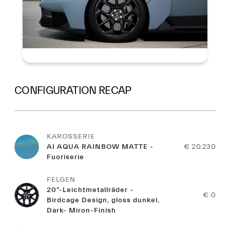
CONFIGURATION RECAP
KAROSSERIE
AI AQUA RAINBOW MATTE -
€ 20.230
Fuoriserie
FELGEN
20"-Leichtmetallräder -
€ 0
Birdcage Design, gloss dunkel,
Dark- Miron-Finish