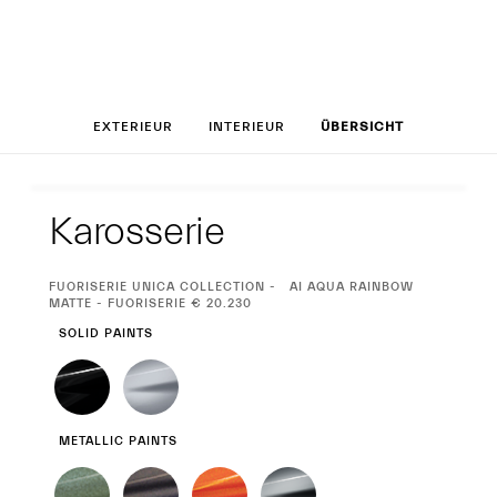
Set up your MC
EXTERIEUR
INTERIEUR
ÜBERSICHT
Exterieur
Karosserie
CURRENT
FUORISERIE UNICA COLLECTION
AI AQUA RAINBOW
SELECTION
MATTE - FUORISERIE € 20.230
SOLID PAINTS
METALLIC PAINTS