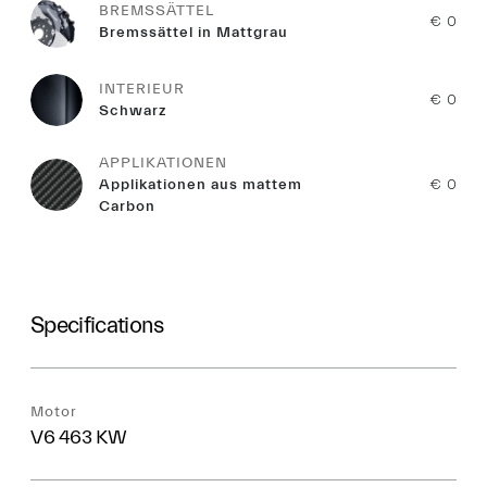
BREMSSÄTTEL
€ 0
Bremssättel in Mattgrau
INTERIEUR
€ 0
Schwarz
APPLIKATIONEN
Applikationen aus mattem
€ 0
Carbon
Specifications
Motor
V6 463 KW