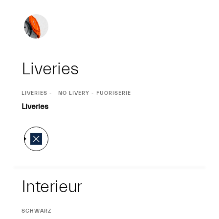
Liveries
CURRENT
LIVERIES
NO LIVERY - FUORISERIE
SELECTION
Liveries
Interieur
Interieur
CURRENT
SCHWARZ
SELECTION