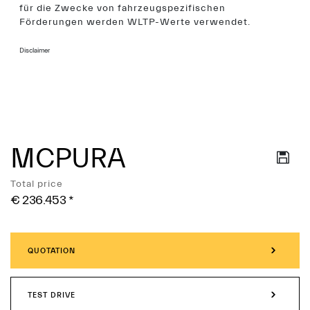
für die Zwecke von fahrzeugspezifischen
Förderungen werden WLTP-Werte verwendet.
Disclaimer
MCPURA
Services
Total price
€ 236.453
*
QUOTATION
TEST DRIVE