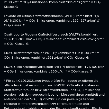
l/100 km* // CO₂-Emissionen: kombiniert 285-273 g/km*​ // CO₂-
Klasse: G
​Levante V8 Ultima Kraftstoffverbrauch (WLTP): kombiniert 14,5-
14,4 l/100 km* // CO₂-Emissionen: kombiniert 329-327 g/km* //
CO₂-Klasse: G
Quattroporte Modena Kraftstoffverbrauch (WLTP): kombiniert
11,6-11,1 l/100 km* // CO₂-Emissionen: kombiniert 262-252 g/km*
// CO₂-Klasse: G
MC20 Kraftstoffverbrauch (WLTP): kombiniert 11,5 l/100 km* //
CO₂-Emissionen: kombiniert 261 g/km* // CO₂-Klasse: G
MC20 Cielo Kraftstoffverbrauch (WLTP): kombiniert 11,7 l/100 km*
// CO₂-Emissionen: kombiniert 265 g/km* // CO₂-Klasse: G
* Für seit 01.01.2021 neu typgeprüfte Fahrzeuge existieren die
offiziellen Angaben nur noch nach WLTP. Offizielle Angaben zu
Kraftstoffverbrauch bzw. Stromverbrauch und CO₂-Emissionen
wurden nach dem vorgeschriebenen Messverfahren ermittelt und
entsprechen der VO (EU) 715/2007 in der jeweils geltenden
Fassung. Kraftstoffverbrauch bzw. Stromverbrauch und
Reichweite sind abhängig von der Fahrzeugkonfiguration. Für die