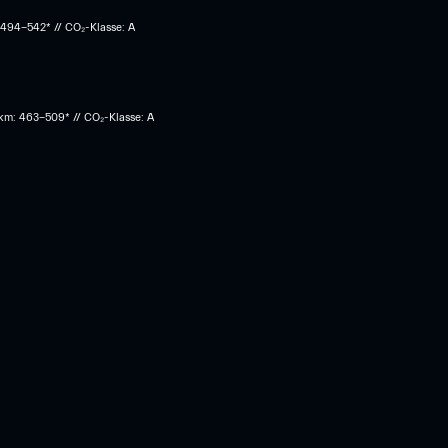
 494-542* // CO₂-Klasse: A
 km: 463-509* // CO₂-Klasse: A