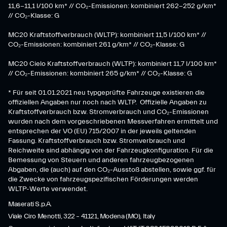
11,6-11,1 l/100 km* // CO₂-Emissionen: kombiniert 262-252 g/km*
// CO₂-Klasse: G
MC20 Kraftstoffverbrauch (WLTP): kombiniert 11,5 l/100 km* //
CO₂-Emissionen: kombiniert 261 g/km* // CO₂-Klasse: G
MC20 Cielo Kraftstoffverbrauch (WLTP): kombiniert 11,7 l/100 km*
// CO₂-Emissionen: kombiniert 265 g/km* // CO₂-Klasse: G
* Für seit 01.01.2021 neu typgeprüfte Fahrzeuge existieren die
offiziellen Angaben nur noch nach WLTP. Offizielle Angaben zu
Kraftstoffverbrauch bzw. Stromverbrauch und CO₂-Emissionen
wurden nach dem vorgeschriebenen Messverfahren ermittelt und
entsprechen der VO (EU) 715/2007 in der jeweils geltenden
Fassung. Kraftstoffverbrauch bzw. Stromverbrauch und
Reichweite sind abhängig von der Fahrzeugkonfiguration. Für die
Bemessung von Steuern und anderen fahrzeugbezogenen
Abgaben, die (auch) auf den CO₂-Ausstoß abstellen, sowie ggf. für
die Zwecke von fahrzeugspezifischen Förderungen werden
WLTP-Werte verwendet.
Maserati S.p.A.
Viale Ciro Menotti, 322 – 41121, Modena (MO), Italy