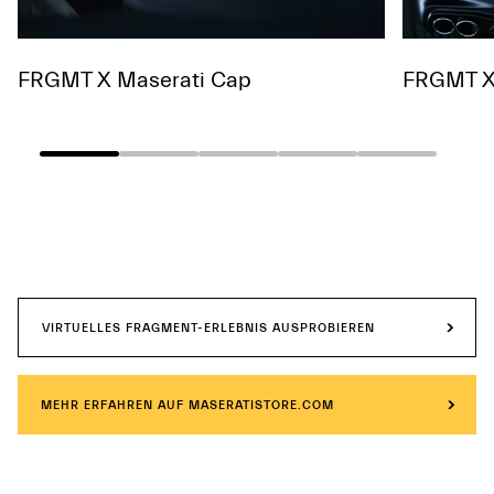
FRGMT X Maserati Cap
FRGMT X 
VIRTUELLES FRAGMENT-ERLEBNIS AUSPROBIEREN
MEHR ERFAHREN AUF MASERATISTORE.COM