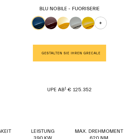
BLU NOBILE - FUORISERIE
GESTALTEN SIE IHREN GRECALE
1
€ 125.352
UPE AB
KEIT
LEISTUNG
MAX. DREHMOMENT
390 KW
620 NM