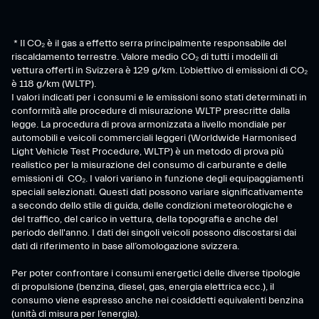
* Il CO₂ è il gas a effetto serra principalmente responsabile del
riscaldamento terrestre. Valore medio CO₂ di tutti i modelli di
vettura offerti in Svizzera è 129 g/km. L’obiettivo di emissioni di CO₂
è 118 g/km (WLTP).
I valori indicati per i consumi e le emissioni sono stati determinati in
conformità alle procedure di misurazione WLTP prescritte dalla
legge. La procedura di prova armonizzata a livello mondiale per
automobili e veicoli commerciali leggeri (Worldwide Harmonised
Light Vehicle Test Procedure, WLTP) è un metodo di prova più
realistico per la misurazione del consumo di carburante e delle
emissioni di CO₂. I valori variano in funzione degli equipaggiamenti
speciali selezionati. Questi dati possono variare significativamente
a secondo dello stile di guida, delle condizioni meteorologiche e
del traffico, del carico in vettura, della topografia e anche del
periodo dell'anno. I dati dei singoli veicoli possono discostarsi dai
dati di riferimento in base all’omologazione svizzera.
Per poter confrontare i consumi energetici delle diverse tipologie
di propulsione (benzina, diesel, gas, energia elettrica ecc.), il
consumo viene espresso anche nei cosiddetti equivalenti benzina
(unità di misura per l’energia).