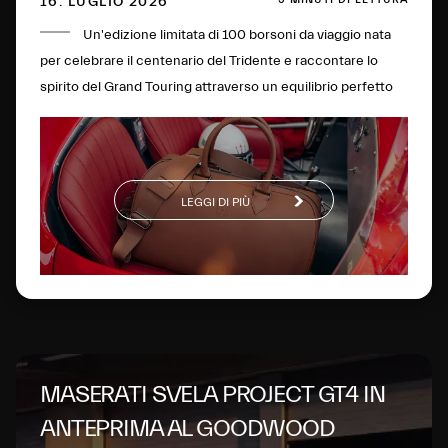
16. LUGLIO 2026
Un'edizione limitata di 100 borsoni da viaggio nata
per celebrare il centenario del Tridente e raccontare lo
spirito del Grand Touring attraverso un equilibrio perfetto
tra eleganza senza tempo, maestria artigianale, sostenibilità
e innovazione
LEGGI DI PIÙ
MASERATI SVELA PROJECT GT4 IN
ANTEPRIMA AL GOODWOOD