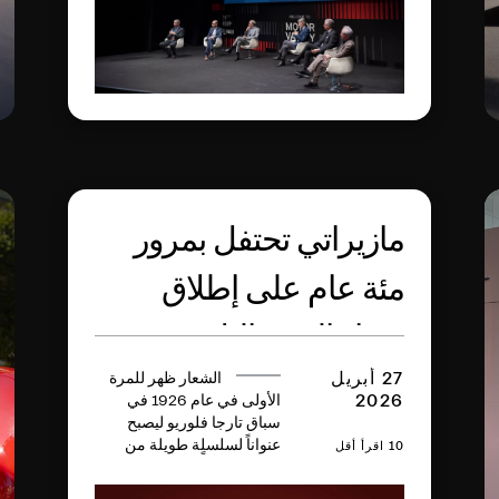
في فناء أكاديمية مودينا
العسكرية العريقة، بالإضافة
إلى جلسات حوار الرمح
الثلاثي في المصنع التاريخي
للعلامة، وذلك بالتزامن مع
الاحتفاء بالذكرى المئوية
لشعار الرمح الثلاثي ولأول
فوز تحققه مازيراتي.
مازيراتي تحتفل بمرور
مئة عام على إطلاق
شعار الرمح الثلاثي
27 أبريل
الشعار ظهر للمرة
2026
الأولى في عام 1926 في
سباق تارجا فلوريو ليصبح
عنواناً لسلسلٍة طويلة من
10 اقرأ أقل
الانتصارات والطرازات
الاستثنائية والإنجازات التقنية،