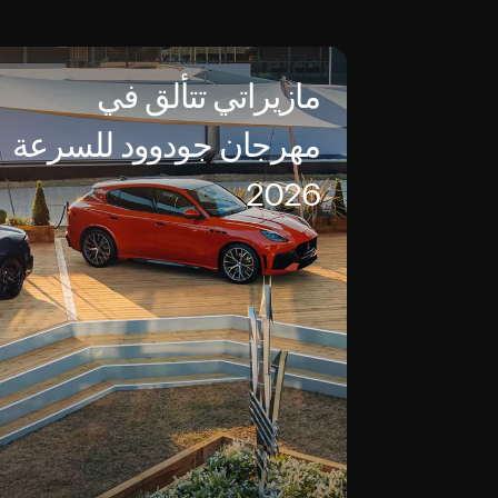
مازيراتي تتألق في
مهرجان جودوود للسرعة
2026