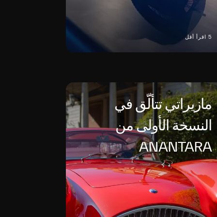
5 اقرأ أقل
مازيراتي تتألّق في
النسخة الأولى من
ANANTARA