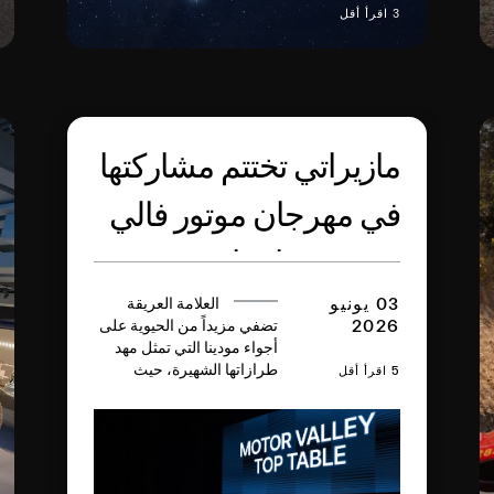
3 اقرأ أقل
مازيراتي تختتم مشاركتها
في مهرجان موتور فالي
2026 بنجاح باهر ينسجم
مع قيم التراث العريق
03 يونيو
العلامة العريقة
2026
تضفي مزيداً من الحيوية على
أجواء مودينا التي تمثل مهد
والابتكار والمستقبل
طرازاتها الشهيرة، حيث
5 اقرأ أقل
شملت مشاركتها عرض
سيارة MCPURA الرياضية
الخارقة بلون إيه آي أكوا رينبو
الجديد من إبداع برنامج
التخصيص Fuoriserie وذلك