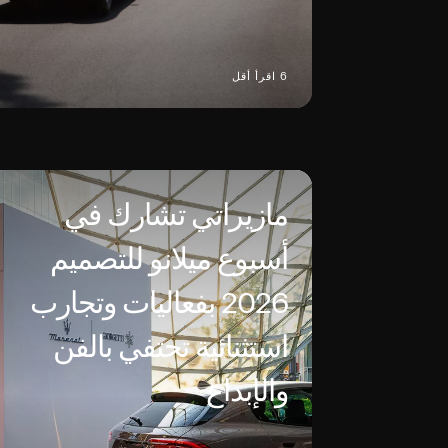
6 اقرأ أقل
مازيراتي تشارك في
أسبوع ميلانو للتصميم
2026 بفعاليات وتجارب
استثنائية تحتفي بالفن
والإبداع