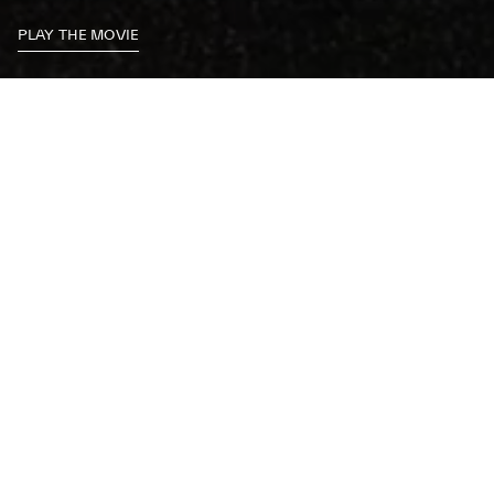
PLAY THE MOVIE
Майстори на шофирането
Влезте в кокпита, хванете волана и се подгответе
да надскочите границите си с новия удивителен
GT2 Stradale. Изживейте усещането да шофирате
най-мощните спортни автомобили на Maserati в
естествената им среда – на състезателната писта.
Постигнете максимално ускорение и сцепление от
стартовата линия, при влизане и излизане от всеки
завой. Усетете аеродинамичната сила на
притискане при висока скорост и вижте какво е да
се усеща състезателното спирачно усилие. Нека