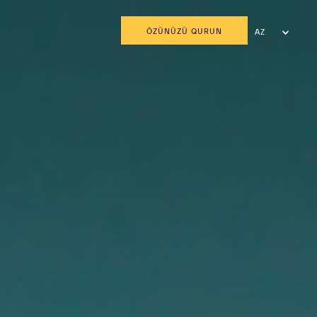
ÖZÜNÜZÜ QURUN
AZ
EN