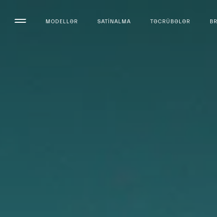
MODELLƏR
SATINALMA
TƏCRÜBƏLƏR
B